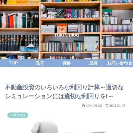
ブログ初心者の雑記ブログ★知ることから始めよう！
Yuki's blog
TOP
教育
資格
投資
お問い合わせ
不動産投資のいろいろな利回り計算～適切な
シミュレーションには適切な利回りを!～
2021.01.03
2021.01.25
不動産投資