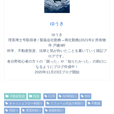
ゆうき
ゆうき
理系博士号取得者 / 製薬会社勤務→商社勤務(2021年)/ 所有物
件 戸建4軒
科学、不動産投資、法律と気が向いたことを書いていく雑記ブ
ログです。
各分野初心者の方々の「困った」や「知りたかった」の助けに
なるようにブログ作成中！
2020年11月23日ブログ開始
不動産投資
投資
CCR
NOI利回り
ROI
キャッシュフロー利回り
リフォーム代込の利回り
不動産
利回り
実質利回り
表面利回り