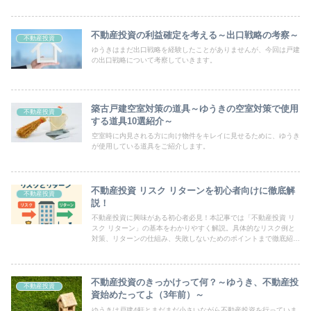
不動産投資の利益確定を考える～出口戦略の考察～
不動産投資
ゆうきはまだ出口戦略を経験したことがありませんが、今回は戸建
の出口戦略について考察していきます。
築古戸建空室対策の道具～ゆうきの空室対策で使用
不動産投資
する道具10選紹介～
空室時に内見される方に向け物件をキレイに見せるために、ゆうき
が使用している道具をご紹介します。
不動産投資 リスク リターンを初心者向けに徹底解
不動産投資
説！
不動産投資に興味がある初心者必見！本記事では「不動産投資 リ
スク リターン」の基本をわかりやすく解説。具体的なリスク例と
対策、リターンの仕組み、失敗しないためのポイントまで徹底紹
介！
不動産投資のきっかけって何？～ゆうき、不動産投
不動産投資
資始めたってよ（3年前）～
ゆうきは戸建4軒とまだまだ小さいながら不動産投資を行っていま