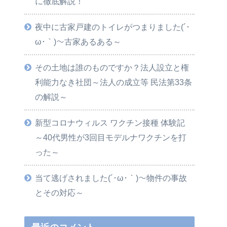
に徹底解説！
夜中に古家戸建のトイレがつまりました(´･
ω･｀)～古家あるある～
その土地は誰のものですか？法人設立と権
利能力なき社団～法人の成立等 民法第33条
の解説～
新型コロナウィルス ワクチン接種 体験記
～40代男性が3回目モデルナワクチンを打
った～
当て逃げされました(´･ω･｀)～物件の事故
とその対応～