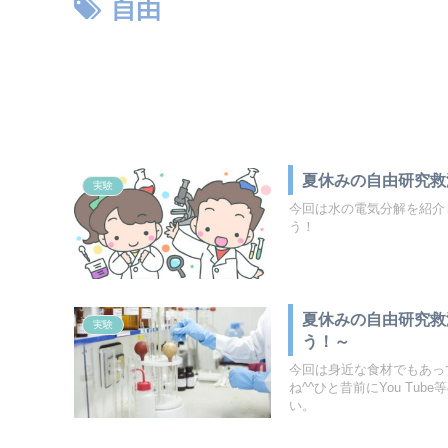
自由
夏休みの自由研究救
実験
今回は水の電気分解を紹介
う！
夏休みの自由研究救
実験
う！～
今回は身近な食材でもあっ
ね^^ひと昔前にYou T
い。