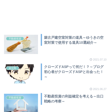
築古戸建空室対策の道具～ゆうきの空
不動産投資
室対策で使用する道具10選紹介～
2021.07.10
クローズドASPって何だ！？～ブログ
未分類
初心者がクローズドASPと出会った！
～
2021.06.27
不動産投資の利益確定を考える～出口
不動産投資
戦略の考察～